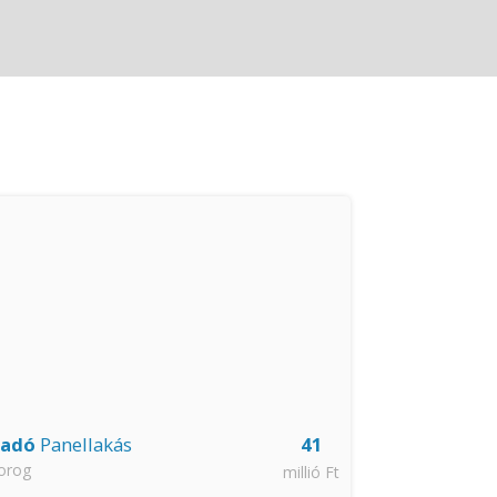
Azonnal költöz
ladó
Panellakás
41
Eladó
Tégla
orog
Esztergom
millió Ft