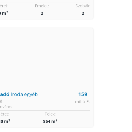
ret:
Emelet:
Szobák:
Méret:
2
2
0 m
2
2
70 m
CSOK igényelhe
ladó
Iroda egyéb
159
Eladó
Csalá
át
Tát
millió Ft
rtváros
Újtelep
éret:
Telek:
Méret:
2
2
2
40 m
864 m
90 m