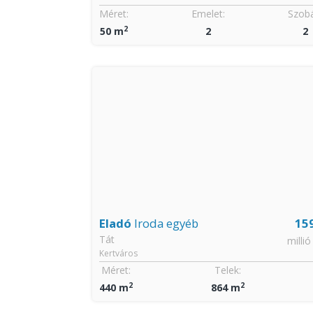
Szobák:
Méret:
Emelet:
Szobá
2
3
50 m
2
2
59
Eladó
Iroda egyéb
15
Tát
millió Ft
millió
Kertváros
Szobák:
Méret:
Telek:
2
2
3
440 m
864 m