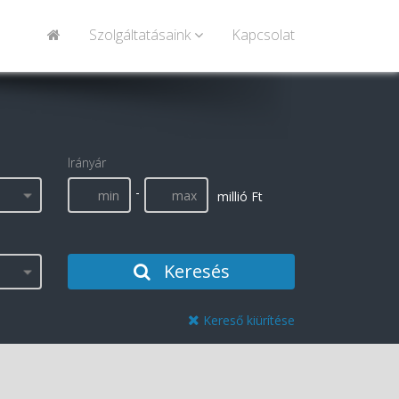
Szolgáltatásaink
Kapcsolat
Irányár
-
millió Ft
Keresés
Kereső kiürítése