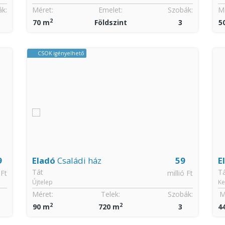
k:
Méret:
Emelet:
Szobák:
Mé
2
70 m
Földszint
3
5
CSOK igényelhető
9
Eladó
Családi ház
59
E
Tát
T
 Ft
millió Ft
Újtelep
Ke
Méret:
Telek:
Szobák:
M
2
2
90 m
720 m
3
4