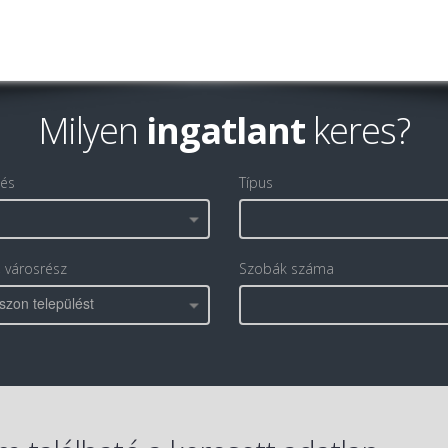
Milyen
ingatlant
keres?
lés
Típus
, városrész
Szobák száma
szon települést