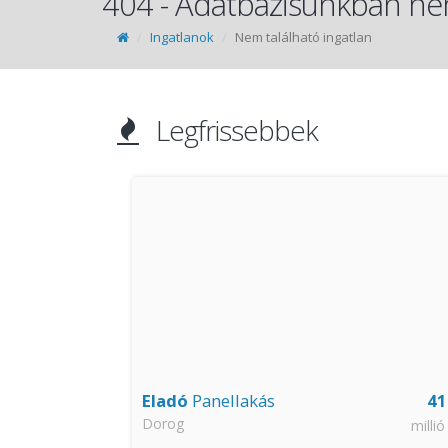
404 - Adatbázisunkban nem
Ingatlanok
Nem található ingatlan
Legfrissebbek
49.8
Eladó
Panellakás
41
Dorog
millió Ft
millió