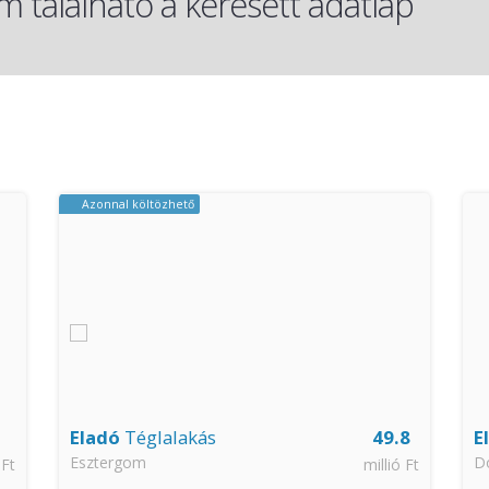
 található a keresett adatlap
Azonnal költözhető
Eladó
Téglalakás
49.8
E
Esztergom
D
 Ft
millió Ft