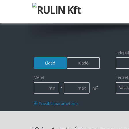
Telepü
Eladó
Kiadó
Méret
Terület
-
Válas
2
m
További paraméterek